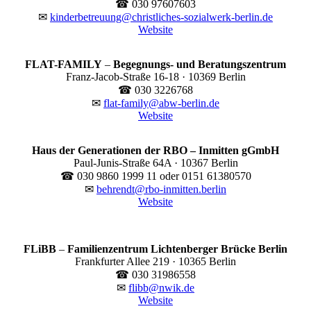
☎ 030 97607603
✉
kinderbetreuung@christliches-sozialwerk-berlin.de
Website
FLAT-FAMILY
–
Begegnungs- und Beratungszentrum
Franz-Jacob-Straße 16-18 · 10369 Berlin
☎ 030 3226768
✉
flat-family@abw-berlin.de
Website
Haus der Generationen der RBO – Inmitten gGmbH
Paul-Junis-Straße 64A · 10367 Berlin
☎ 030 9860 1999 11 oder 0151 61380570
✉
behrendt@rbo-inmitten.berlin
Website
FLiBB
–
Familienzentrum Lichtenberger Brücke Berlin
Frankfurter Allee 219 · 10365 Berlin
☎ 030 31986558
✉
flibb@nwik.de
Website