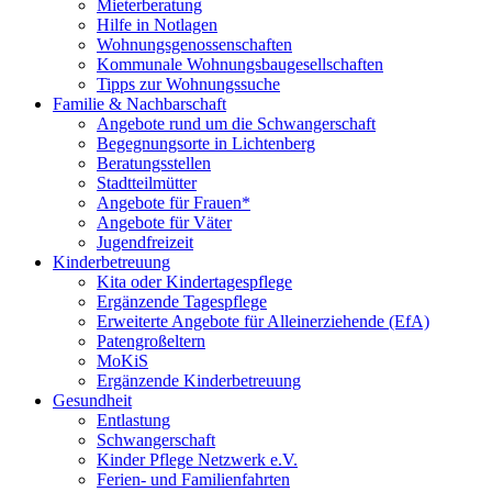
Mieterberatung
Hilfe in Notlagen
Wohnungsgenossenschaften
Kommunale Wohnungsbaugesellschaften
Tipps zur Wohnungssuche
Familie & Nachbarschaft
Angebote rund um die Schwangerschaft
Begegnungsorte in Lichtenberg
Beratungsstellen
Stadtteilmütter
Angebote für Frauen*
Angebote für Väter
Jugendfreizeit
Kinderbetreuung
Kita oder Kindertagespflege
Ergänzende Tagespflege
Erweiterte Angebote für Alleinerziehende (EfA)
Patengroßeltern
MoKiS
Ergänzende Kinderbetreuung
Gesundheit
Entlastung
Schwangerschaft
Kinder Pflege Netzwerk e.V.
Ferien- und Familienfahrten