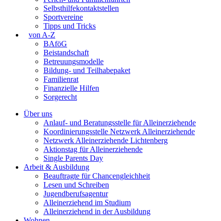
Selbsthilfekontaktstellen
Sportvereine
Tipps und Tricks
von A-Z
BAföG
Beistandschaft
Betreuungsmodelle
Bildung- und Teilhabepaket
Familienrat
Finanzielle Hilfen
Sorgerecht
Über uns
Anlauf- und Beratungsstelle für Alleinerziehende
Koordinierungsstelle Netzwerk Alleinerziehende
Netzwerk Alleinerziehende Lichtenberg
Aktionstag für Alleinerziehende
Single Parents Day
Arbeit & Ausbildung
Beauftragte für Chancengleichheit
Lesen und Schreiben
Jugendberufsagentur
Alleinerziehend im Studium
Alleinerziehend in der Ausbildung
Wohnen