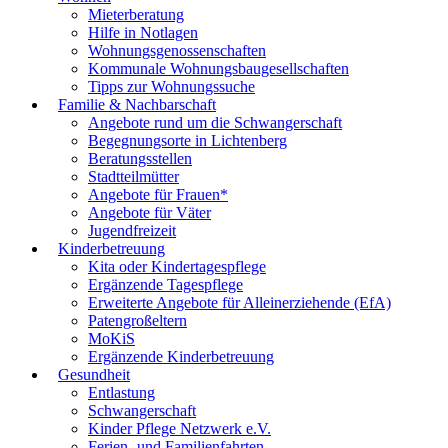
Mieterberatung
Hilfe in Notlagen
Wohnungsgenossenschaften
Kommunale Wohnungsbaugesellschaften
Tipps zur Wohnungssuche
Familie & Nachbarschaft
Angebote rund um die Schwangerschaft
Begegnungsorte in Lichtenberg
Beratungsstellen
Stadtteilmütter
Angebote für Frauen*
Angebote für Väter
Jugendfreizeit
Kinderbetreuung
Kita oder Kindertagespflege
Ergänzende Tagespflege
Erweiterte Angebote für Alleinerziehende (EfA)
Patengroßeltern
MoKiS
Ergänzende Kinderbetreuung
Gesundheit
Entlastung
Schwangerschaft
Kinder Pflege Netzwerk e.V.
Ferien- und Familienfahrten