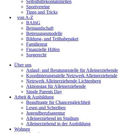
Selbsthilfekontaktstellen
Sportvereine
Tipps und Tricks
von A-Z
BAföG
Beistandschaft
Betreuungsmodelle
Bildung- und Teilhabepaket
Familienrat
Finanzielle Hilfen
Sorgerecht
Über uns
Anlauf- und Beratungsstelle für Alleinerziehende
Koordinierungsstelle Netzwerk Alleinerziehende
Netzwerk Alleinerziehende Lichtenberg
Aktionstag für Alleinerziehende
Single Parents Day
Arbeit & Ausbildung
Beauftragte für Chancengleichheit
Lesen und Schreiben
Jugendberufsagentur
Alleinerziehend im Studium
Alleinerziehend in der Ausbildung
Wohnen