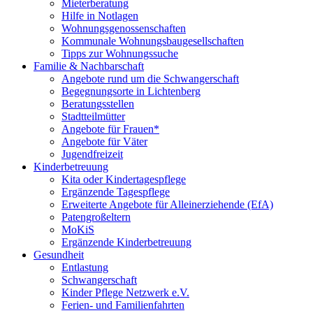
Mieterberatung
Hilfe in Notlagen
Wohnungsgenossenschaften
Kommunale Wohnungsbaugesellschaften
Tipps zur Wohnungssuche
Familie & Nachbarschaft
Angebote rund um die Schwangerschaft
Begegnungsorte in Lichtenberg
Beratungsstellen
Stadtteilmütter
Angebote für Frauen*
Angebote für Väter
Jugendfreizeit
Kinderbetreuung
Kita oder Kindertagespflege
Ergänzende Tagespflege
Erweiterte Angebote für Alleinerziehende (EfA)
Patengroßeltern
MoKiS
Ergänzende Kinderbetreuung
Gesundheit
Entlastung
Schwangerschaft
Kinder Pflege Netzwerk e.V.
Ferien- und Familienfahrten