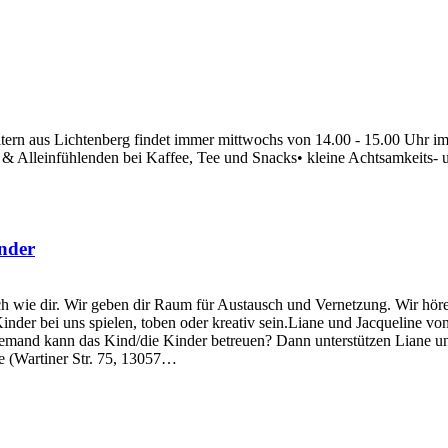
Eltern aus Lichtenberg findet immer mittwochs von 14.00 - 15.00 Uhr 
& Alleinfühlenden bei Kaffee, Tee und Snacks• kleine Achtsamkeits- 
inder
lich wie dir. Wir geben dir Raum für Austausch und Vernetzung. Wir hö
nder bei uns spielen, toben oder kreativ sein.Liane und Jacqueline vo
iemand kann das Kind/die Kinder betreuen? Dann unterstützen Liane und 
 (Wartiner Str. 75, 13057…