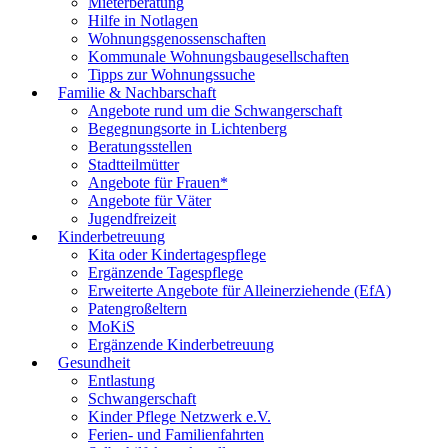
Mieterberatung
Hilfe in Notlagen
Wohnungsgenossenschaften
Kommunale Wohnungsbaugesellschaften
Tipps zur Wohnungssuche
Familie & Nachbarschaft
Angebote rund um die Schwangerschaft
Begegnungsorte in Lichtenberg
Beratungsstellen
Stadtteilmütter
Angebote für Frauen*
Angebote für Väter
Jugendfreizeit
Kinderbetreuung
Kita oder Kindertagespflege
Ergänzende Tagespflege
Erweiterte Angebote für Alleinerziehende (EfA)
Patengroßeltern
MoKiS
Ergänzende Kinderbetreuung
Gesundheit
Entlastung
Schwangerschaft
Kinder Pflege Netzwerk e.V.
Ferien- und Familienfahrten