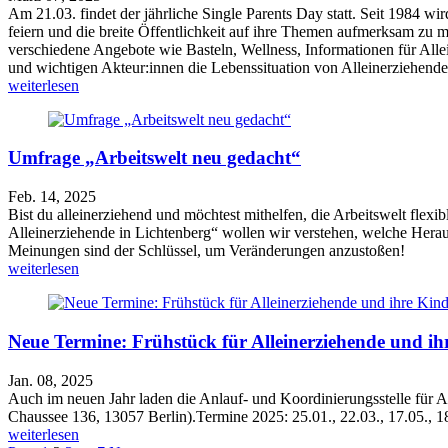
Am 21.03. findet der jährliche Single Parents Day statt. Seit 1984 wi
feiern und die breite Öffentlichkeit auf ihre Themen aufmerksam zu 
verschiedene Angebote wie Basteln, Wellness, Informationen für All
und wichtigen Akteur:innen die Lebenssituation von Alleinerziehende
weiterlesen
Umfrage „Arbeitswelt neu gedacht“
Feb. 14, 2025
Bist du alleinerziehend und möchtest mithelfen, die Arbeitswelt flexi
Alleinerziehende in Lichtenberg“ wollen wir verstehen, welche Herau
Meinungen sind der Schlüssel, um Veränderungen anzustoßen!
weiterlesen
Neue Termine: Frühstück für Alleinerziehende und ih
Jan. 08, 2025
Auch im neuen Jahr laden die Anlauf- und Koordinierungsstelle für 
Chaussee 136, 13057 Berlin).Termine 2025: 25.01., 22.03., 17.05., 1
weiterlesen