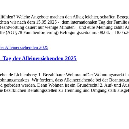
ohlfühlen? Welche Angebote machen den Alltag leichter, schaffen Bege
n wir nach dem 15.05.2025 - dem internationalen Tag der Familie an
 Beantwortung dauert nur wenige Minuten – und eure Meinung zählt! 
dhilfe (AG §78 Familienförderung) Befragungszeitraum: 08.04. – 18.05
 Tag der Alleinerziehenden 2025
iehende Lichtenberg: 1. Bezahlbarer WohnraumDer Wohnungsmarkt in L
hnungsmarktes. Wir fordern, dass Alleinerziehende bei der Beantrag
d gefördert werden. Denn Wohnen ist ein Grundrecht! 2. Auf- und Ausba
 die bezirklichen Beratungsstellen zu Trennung und Umgang stark ausgel